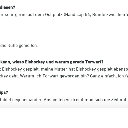
 diesen?
er sehr gerne auf dem Golfplatz (Handicap 54, Runde zwischen 
 die Ruhe genießen.
en kann, wieso Eishockey und warum gerade Torwart?
t Eishockey gespielt, meine Mutter hat Eishockey gespielt eben
ockey geht. Warum ich Torwart geworden bin? Ganz einfach, ich f
ips?
blet gegeneinander. Ansonsten vertreibt man sich die Zeit mit N
einem Spielbeginn um die Mittagszeit stehe ich gegen 8 Uhr auf