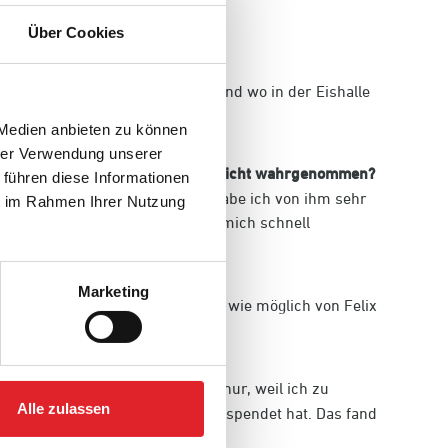
Über Cookies
se, die Reihenfolge was ich wie und wo in der Eishalle
 Medien anbieten zu können
hrer Verwendung unserer
 Offs,) wie hast du es aus deiner Sicht wahrgenommen?
 führen diese Informationen
letzung von Felix Brückmann habe ich von ihm sehr
ie im Rahmen Ihrer Nutzung
emacht im Team anzukommen und mich schnell
Marketing
n Saison anknüpfen und so viel wie möglich von Felix
angen Haare hatte ich eigentlich nur, weil ich zu
Alle zulassen
ser gesehen, der seine Haare gespendet hat. Das fand