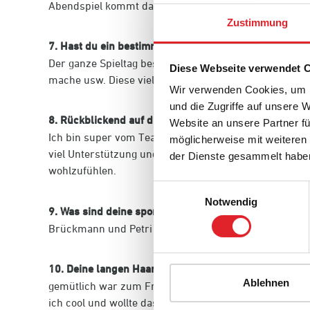
Abendspiel kommt dann noch der pregame Skate und e
Zustimmung
7. Hast du ein bestimmtes Ritual bevor du auf Eis geh
Der ganze Spieltag besteht bei mir eigentlich aus viel
Diese Webseite verwendet 
mache usw. Diese vielen kleinen Dinge nutze ich um je
Wir verwenden Cookies, um I
und die Zugriffe auf unsere 
8. Rückblickend auf die vergangene Saison, es ging j
Website an unsere Partner fü
Ich bin super vom Team aufgenommen worden und hab 
möglicherweise mit weiteren
viel Unterstützung und auch Tipps bekommen was nic
der Dienste gesammelt habe
wohlzufühlen.
Einwilligungsauswahl
Notwendig
9. Was sind deine sportlichen Ziele für die kommend
Brückmann und Petri Vehanen lernen. Natürlich möchte
10. Deine langen Haare waren am Anfang so ein biss
Ablehnen
gemütlich war zum Friseur zu gehen. Irgendwann habe
ich cool und wollte das auch machen. Für mich wird es