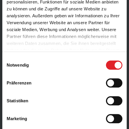
Fischbach Sports
personalisieren, Funktionen für soziale Medien anbieten
zu können und die Zugriffe auf unsere Website zu
analysieren. Außerdem geben wir Informationen zu Ihrer
About us
Verwendung unserer Website an unsere Partner für
soziale Medien, Werbung und Analysen weiter. Unsere
News
Partner führen diese Informationen möglicherweise mit
weiteren Daten zusammen, die Sie ihnen bereitgestellt
Athletes
haben oder die sie im Rahmen Ihrer Nutzung der Dienste
gesammelt haben.
Einwilligungsauswahl
Contact
Notwendig
EN
Präferenzen
Services
Statistiken
Professional world
Marketing
Financial advice