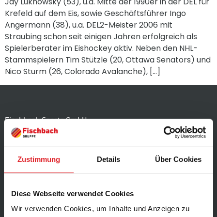
Jay Luknowsky (53), u.a. Mitte der 1990er in der DEL für
Krefeld auf dem Eis, sowie Geschäftsführer Ingo
Angermann (38), u.a. DEL2-Meister 2006 mit
Straubing schon seit einigen Jahren erfolgreich als
Spielerberater im Eishockey aktiv. Neben den NHL-
Stammspielern Tim Stützle (20, Ottawa Senators) und
Nico Sturm (26, Colorado Avalanche), […]
Fischbach Sports GmbH
Widdersdorfer Str. 215
D-50825 Köln
Zustimmung
Details
Über Cookies
Tel.: 0221/502 832 30
E-Mail:
info@fischbach-sports.de
Diese Webseite verwendet Cookies
Wir verwenden Cookies, um Inhalte und Anzeigen zu